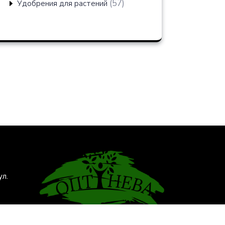
57
57
Удобрения для растений
товаров
ул.