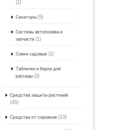
1
1
товар
5
5
Секаторы
товаров
Системы автополива и
1
1
запчасти
товар
1
1
Совки садовые
товар
Таблички и бирки для
2
2
рассады
товара
Средства защиты растений
45
45
товаров
10
10
Средства от сорняков
товаров