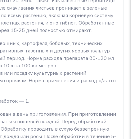
анти системно, также, как известные гербициды
сле смачивания листьев проникает в зеленые
я по всему растению, включая корневую систему.
 клетках растения, и оно гибнет. Обработанные
через 15-25 дней полностью отмирают.
вощных, картофеля, бобовых, технических,
оративных, газонных и других яровых культур
й период. Норма расхода препарата 80-120 мл
 10 л на 100 кв метров.
ев или посадку культурных растений
 сорнякам. Норма применения и расход р/ж тот
работок — 1.
ован в день приготовления. При приготовлении
оваться пищевой посудой. Перед обработкой
ь. Обработку проводить в сухую безветренную
от дождя или росы. После обработки в течение 5-