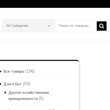
Искать:
All Categories
196
196
Все товары
товаров
59
59
Дом и быт
товаров
Другие хозяйственные
5
5
принадлежности
товаров