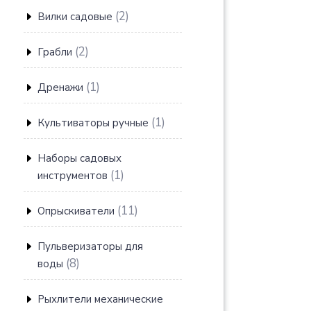
товаров
2
2
Вилки садовые
товара
2
2
Грабли
товара
1
1
Дренажи
товар
1
1
Культиваторы ручные
товар
Наборы садовых
1
1
инструментов
товар
11
11
Опрыскиватели
товаров
Пульверизаторы для
8
8
воды
товаров
Рыхлители механические