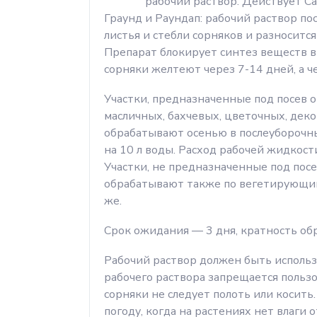
рабочий раствор. Действует С
Граунд и Раундап: рабочий раствор по
листья и стебли сорняков и разноситс
Препарат блокирует синтез веществ в
сорняки желтеют через 7-14 дней, а 
Участки, предназначенные под посев о
масличных, бахчевых, цветочных, дек
обрабатывают осенью в послеуборочны
на 10 л воды. Расход рабочей жидкости
Участки, не предназначенные под пос
обрабатывают также по вегетирующим
же.
Срок ожидания — 3 дня, кратность об
Рабочий раствор должен быть использ
рабочего раствора запрещается польз
сорняки не следует полоть или косит
погоду, когда на растениях нет влаги 