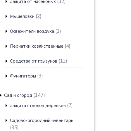
32
32
Защита от насекомых
товара
2
2
Мышеловки
товара
1
1
Освежители воздуха
товар
4
4
Перчатки хозяйственные
товара
12
12
Средства от грызунов
товаров
3
3
Фумигаторы
товара
147
147
Сад и огород
товаров
2
2
Защита стволов деревьев
товара
Садово-огородный инвентарь
35
35