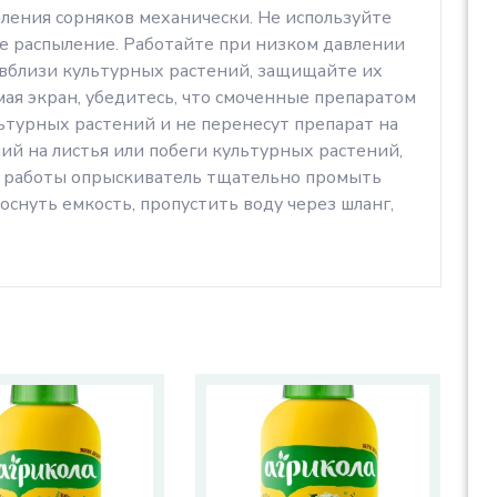
аления сорняков механически. Не используйте
е распыление. Работайте при низком давлении
 вблизи культурных растений, защищайте их
имая экран, убедитесь, что смоченные препаратом
льтурных растений и не перенесут препарат на
ший на листья или побеги культурных растений,
е работы опрыскиватель тщательно промыть
снуть емкость, пропустить воду через шланг,