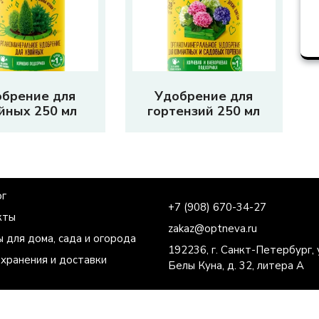
обрение для
Удобрение для
йных 250 мл
гортензий 250 мл
ог
+7 (908) 670-34-27
кты
zakaz@optneva.ru
 для дома, сада и огорода
192236, г. Санкт-Петербург, 
 хранения и доставки
Белы Куна, д. 32, литера А